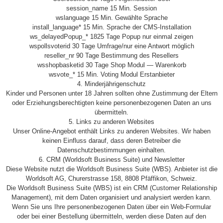
session_name 15 Min. Session
wslanguage 15 Min. Gewählte Sprache
install_language* 15 Min. Sprache der CMS-Installation
ws_delayedPopup_* 1825 Tage Popup nur einmal zeigen
wspollsvoterid 30 Tage Umfrage/nur eine Antwort möglich
reseller_nr 90 Tage Bestimmung des Resellers
wsshopbasketid 30 Tage Shop Modul — Warenkorb
wsvote_* 15 Min. Voting Modul Erstanbieter
4. Minderjährigenschutz
Kinder und Personen unter 18 Jahren sollten ohne Zustimmung der Eltern
oder Erziehungsberechtigten keine personenbezogenen Daten an uns
übermitteln.
5. Links zu anderen Websites
Unser Online-Angebot enthält Links zu anderen Websites. Wir haben
keinen Einfluss darauf, dass deren Betreiber die
Datenschutzbestimmungen einhalten.
6. CRM (Worldsoft Business Suite) und Newsletter
Diese Website nutzt die Worldsoft Business Suite (WBS). Anbieter ist die
Worldsoft AG, Churerstrasse 158, 8808 Pfäffikon, Schweiz.
Die Worldsoft Business Suite (WBS) ist ein CRM (Customer Relationship
Management), mit dem Daten organisiert und analysiert werden kann.
Wenn Sie uns Ihre personenbezogenen Daten über ein Web-Formular
oder bei einer Bestellung übermitteln, werden diese Daten auf den