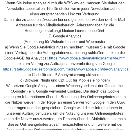
Wenn Sie keine Analyse durch die WBS wollen, müssen Sie daher den
Newsletter abbestellen. Hierfür stellen wir in jeder Newsletternachricht
einen entsprechenden Link zur Verfügung.
Daten, die zu anderen Zwecken bei uns gespeichert wurden (z.B. E-Mail-
Adressen für den Mitgliederbereich, Adressangaben für die
Rechnungserstellung) bleiben hiervon unberührt.
7. Google Analytics
(Anmerkung für Website-Inhaber und Webmaster:
a) Wenn Sie Google Analytics nutzen möchten, müssen Sie mit Google
einen Vertrag über die Auftragsdatenverarbeitung schließen. Link zu die
Google-AGB für Analytics:
https://www.dooale.de/analytics/terms/de.html
Link zum Vertrag zur Auftragsdatenverarbeitung von Google:
https://static.dooaleusercontent.com/media/www.aooale.ch/de/ch/analytics/
b) Code für die IP Anonymisierung aktivieren
c) Browser Plugln und Opt Out für Mobiles einbinden)
Wir setzen Google Analytics, einen Webanalysedienst der Google Inc.
(„Google") ein. Google verwendet Cookies. Die durch das Cookie
erzeugten Informationen über die Benutzung des Onlineangebotes durch
die Nutzer werden in der Regel an einen Server von Google in den USA
übertragen und dort gespeichert. Google wird diese Informationen in
unserem Auftrag benutzen, um die Nutzung unseres Onlineangebotes
durch die Nutzer auszuwerten, um Reports über die Aktivitäten innerhalb
dieses Onlineangebotes zusammenzustellen und um weitere mit der
Nutzung dieses Onlineangebotes und der Internetnutzung verbundene