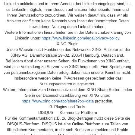
Linkedln anklicken und in Ihrem Account bei Linkedln eingeloggt sind, ist
es Linkedln möglich, Ihren Besuch auf unserer Internetseite Ihnen und
Ihrem Benutzerkonto zuzuordnen. Wir weisen darauf hin, dass wir als
Anbieter der Seiten keine Kenntnis vom Inhalt der übermittelten Daten
sowie deren Nutzung durch Linkedln haben.
Weitere Informationen hierzu finden Sie in der Datenschutzerklärung von
Linkedln unter:
https://www.linkedin.com/legal/privacy-policy
.
XING Plugin
Unsere Website nutzt Funktionen des Netzwerks XING. Anbieter ist die
XING AG, Dammtorstraße 29¬32, 20354 Hamburg, Deutschland.
Bei jedem Abruf einer unserer Seiten, die Funktionen von XING enthält,
wird eine Verbindung zu Servern von XING hergestellt. Eine Speicherung
von personenbezogenen Daten erfolgt dabei nach unserer Kenntnis nicht.
Insbesondere werden keine IP-Adressen gespeichert oder das
Nutzungsverhalten ausgewertet.
Weitere Information zum Datenschutz und dem XING Share-Button finden
Sie in der Datenschutzerklärung von XING unter:
https://www.xing.com/app/share?op=data
protection.
9. Plugins und Tools
DISQUS — Kommentar Plattform
Für die Kommentarfunktion z.B. zu Blog-Beiträgen nutzt diese Seite die
DISQUS-Plattform. DISQUS ist eine Online-Plattform zum Teilen von
öffentlichen Kommentaren, in der sich Benutzer anmelden und Profile