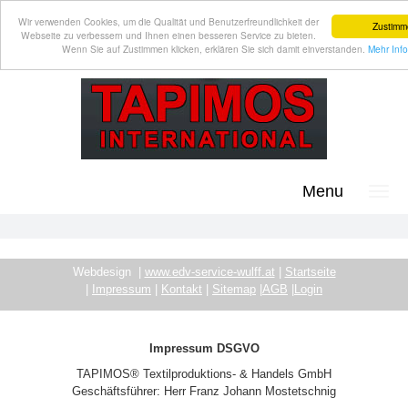
Wir verwenden Cookies, um die Qualität und Benutzerfreundlichkeit der
Zustimm
Webseite zu verbessern und Ihnen einen besseren Service zu bieten.
Wenn Sie auf Zustimmen klicken, erklären Sie sich damit einverstanden.
Mehr Info
Menu
Webdesign |
www.edv-service-wulff.at
|
Startseite
|
Impressum
|
Kontakt
|
Sitemap
|
AGB
|
Login
Impressum DSGVO
TAPIMOS® Textilproduktions- & Handels GmbH
Geschäftsführer: Herr Franz Johann Mostetschnig