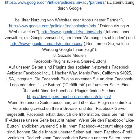
https://www.google.com/intlide/policies/privacy/partners/
(„Datennutzung
durch Google
bei Ihrer Nutzung von Websites oder Apps unserer Partner"),
http://www.google.com/policies/technologies/ads
(„Datennutzung zu
Werbezwecken"),
http://www.google.de/settings/ads
(„Informationen
verwalten, die Google verwendet, um Ihnen Werbung einzublenden") und
http://www.google.com/ads/preferences/
(„Bestimmen Sie, welche
Werbung Google Ihnen zeigt").
8. Soziale Medien
Facebook-Plugins (Like & Share-Button)
Auf unseren Seiten sind Plugins des sozialen Netzwerks Facebook,
Anbieter Facebook Inc., 1 Hacker Way, Menlo Park, California 94025,
USA, integriert. Die Facebook-Plugins erkennen Sie an dem Facebook-
Logo oder dem "Like-Button" ("Gefällt mir") auf unserer Seite. Eine
Übersicht über die Facebook-Plugins finden Sie hier:
https://developers.facebook.com/docs/plugins/
.
Wenn Sie unsere Seiten besuchen, wird über das Plugin eine direkte
Verbindung zwischen Ihrem Browser und dem Facebook-Server
hergestellt. Facebook erhält dadurch die Information, dass Sie mit Ihrer
IP-Adresse unsere Seite besucht haben. Wenn Sie den Facebook "Like-
Button" anklicken während Sie in Ihrem Facebook-Account eingeloggt
sind, können Sie die Inhalte unserer Seiten auf Ihrem Facebook-Profil
verlinken. Dadurch kann Facebook den Besuch unserer Seiten Ihrem