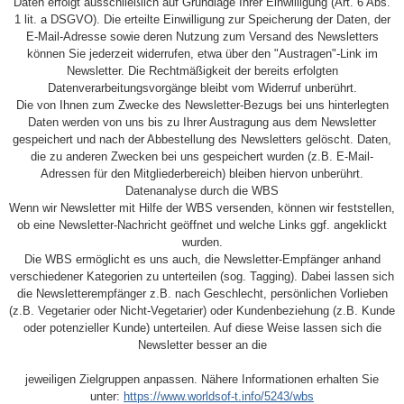
Daten erfolgt ausschließlich auf Grundlage Ihrer Einwilligung (Art. 6 Abs.
1 lit. a DSGVO). Die erteilte Einwilligung zur Speicherung der Daten, der
E-Mail-Adresse sowie deren Nutzung zum Versand des Newsletters
können Sie jederzeit widerrufen, etwa über den "Austragen"-Link im
Newsletter. Die Rechtmäßigkeit der bereits erfolgten
Datenverarbeitungsvorgänge bleibt vom Widerruf unberührt.
Die von Ihnen zum Zwecke des Newsletter-Bezugs bei uns hinterlegten
Daten werden von uns bis zu Ihrer Austragung aus dem Newsletter
gespeichert und nach der Abbestellung des Newsletters gelöscht. Daten,
die zu anderen Zwecken bei uns gespeichert wurden (z.B. E-Mail-
Adressen für den Mitgliederbereich) bleiben hiervon unberührt.
Datenanalyse durch die WBS
Wenn wir Newsletter mit Hilfe der WBS versenden, können wir feststellen,
ob eine Newsletter-Nachricht geöffnet und welche Links ggf. angeklickt
wurden.
Die WBS ermöglicht es uns auch, die Newsletter-Empfänger anhand
verschiedener Kategorien zu unterteilen (sog. Tagging). Dabei lassen sich
die Newsletterempfänger z.B. nach Geschlecht, persönlichen Vorlieben
(z.B. Vegetarier oder Nicht-Vegetarier) oder Kundenbeziehung (z.B. Kunde
oder potenzieller Kunde) unterteilen. Auf diese Weise lassen sich die
Newsletter besser an die
jeweiligen Zielgruppen anpassen. Nähere Informationen erhalten Sie
unter:
https://www.worldsof-t.info/5243/wbs