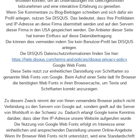
erstellen können, um an Unterhaltungen mit Gleichgesinnten
teilzunehmen und eine interaktive Erfahrung zu genießen.
Wenn Sie Kommentare zu Blog-Beiträgen schreiben und sich dafür ein
Profil anlegen, nutzen Sie DISQUS. Das bedeutet, dass Ihre Profildaten
und IP-Adresse an diese Firma übermittelt werden und auf den Servern
dieser Firma in den USA gespeichert werden. Der Anbieter dieser Seite
hat keinen Einfluss auf diese Datenübertragung.
Die können dies vermeiden indem Sie kein Benutzer-Profil bei DISQUS
anlegen.
Die DISQUS Datenschutzinformationen finden Sie hier:
https://help.disqus.com/terms-and-policies/disqus-privacy-policy
Google Web Fonts
Diese Seite nutzt zur einheitlichen Darstellung von Schriftarten so
genannte Web Fonts von Google. Beim Aufruf einer Seite lädt Ihr Browser
die benötigten Web Fonts in ihren Browsercache, um Texte und
Schriftarten korrekt anzuzeigen.
Zu diesem Zweck nimmt der von Ihnen verwendete Browser jedoch nicht
Verbindung zu den Servern von Google auf, sondern greift auf die Server
von Worldsoft in der Schweiz zu. Dadurch erlangt Google keine Kenntnis
darüber, dass über Ihre IP-Adresse unsere Website aufgerufen wurde.
Die Nutzung von Google Web Fonts erfolgt im Interesse einer
einheitlichen und ansprechenden Darstellung unserer Online-Angebote.
Wenn Ihr Browser Web Fonts nicht unterstützt, wird eine Standardschrift